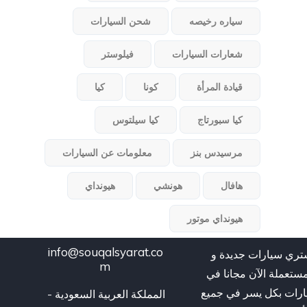
سياره رخيصه
شحن السيارات
شعارات السيارات
فيلوستر
قيادة المرأة
كونا
كيا
كيا سبورتاج
كيا سيلتوس
مرسيدس بنز
معلومات عن السيارات
هافال
هونشي
هيونداي
هيونداي موتور
info@souqalsyarat.co
شتري سيارات جديدة و
m
ستعملة الآن مجانا في
رات بكل يسر في جميع
المملكة العربية السعودية - 