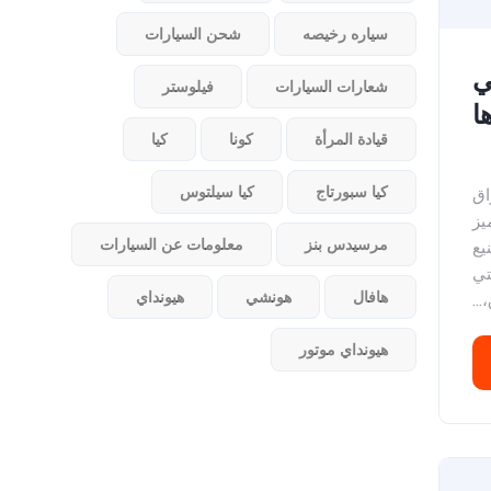
سياره رخيصه
شحن السيارات
ي
شعارات السيارات
فيلوستر
ا
قيادة المرأة
كونا
كيا
كيا سبورتاج
كيا سيلتوس
اق
يز
مرسيدس بنز
معلومات عن السيارات
يع
تي
هافال
هونشي
هيونداي
..
هيونداي موتور