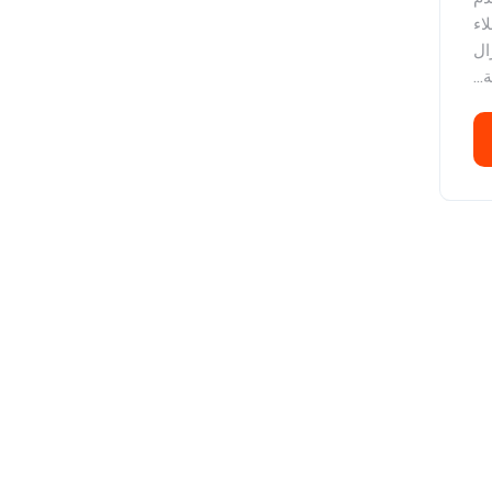
اء
ال
...