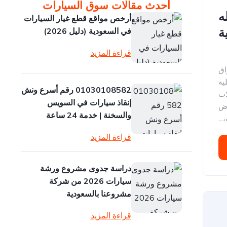
أحدث مقالات سوق السيارات
ه
أرخص مواقع قطع غيار السيارات
ة
في السعودية (دليل 2026)
قراءة المزيد
اق
يه
01030108582 رقم أسرع ونش
ات
إنقاذ سيارات في السويس
وض
والسخنة | خدمة 24 ساعة
...
قراءة المزيد
دراسة جدوى مشروع ورشة
سيارات 2026 من شركة
مشروعنا بالسعودية
قراءة المزيد