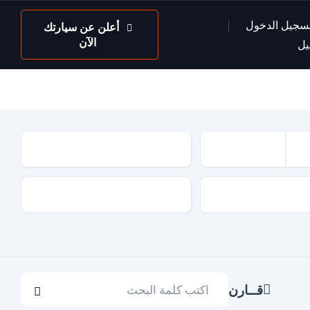
سجيل الدخول
أعلن عن سيارتك
الآن
يل
عداد السيارة
لون السيارة
قــارن