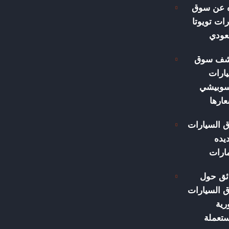
ه عن سوق
ات تويوتا
عودي
شف سوق
ارات
سوبيشي
ارها
 السيارات
يده
مارات
ئق حول
 السيارات
رية
ستعملة