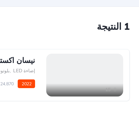
1
النتيجة
نيسان اكستريل ٧ راكب دبل موديل ٢
إضاءة LED
,
بلوتو
2022
24,870 كيلو متر
15