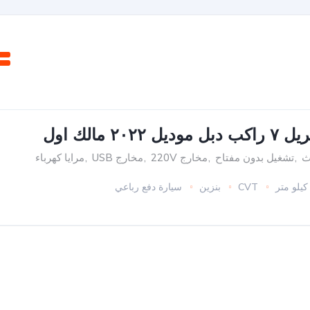
٢٠٢ مالك اول
ث
,
تشغيل بدون مفتاح
,
مخارج 220V
,
مخارج USB
,
مرايا كهرباء
CVT
بنزين
سيارة دفع رباعي