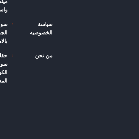
ميت
واسع
سياسة
سوق
الخصوصية
الجد
بالا
من نحن
حقا
سوق
الكو
الم