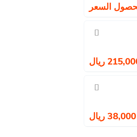
حصول السعر
215,0 ريال
38,000 ريال