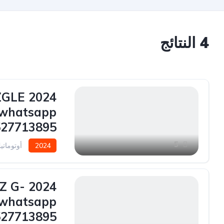
4
النتائج
NZGLE
 whatsapp
527713895
5
2024
أوتوماتي
NZ G-
whatsapp
527713895