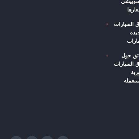
سوبيشي
ارها
 السيارات
يده
مارات
ئق حول
 السيارات
رية
ستعملة