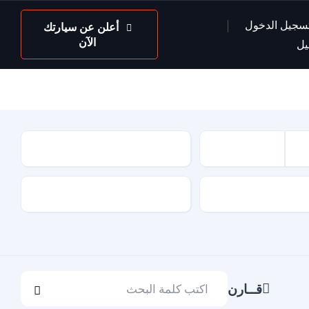
سجيل الدخول
أعلن عن سيارتك
الآن
يل
عداد السيارة
لون السيارة
قــارن