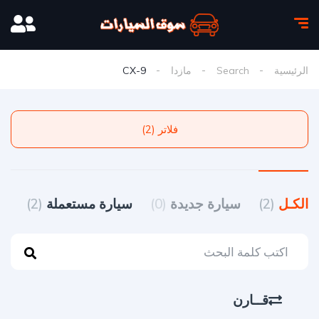
الرئيسية
Search
مازدا
CX-9
فلاتر (2)
الكـل
(2)
سيارة جديدة
(0)
سيارة مستعملة
(2)
قــارن