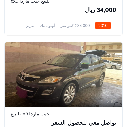
للبيع جيب مازدا cx9
34,000 ريال
2010
234,000 كيلو متر
أوتوماتيك
بنزين
سيارة دفع رباعي
5
جيب مازدا cx9 للبيع
تواصل معي للحصول السعر