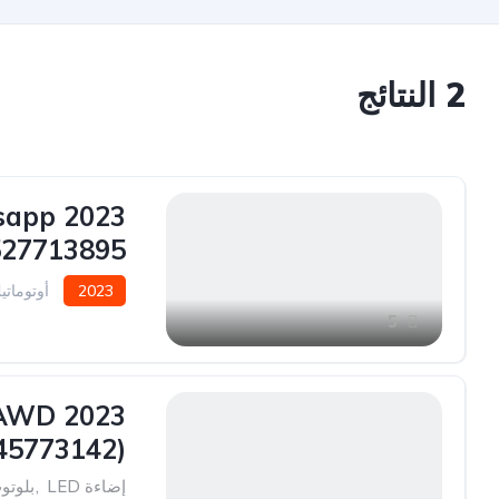
2
النتائج
tsapp
527713895
2023
أوتوماتي
5
m AWD
45773142)
إضاءة LED
,
بلوتو