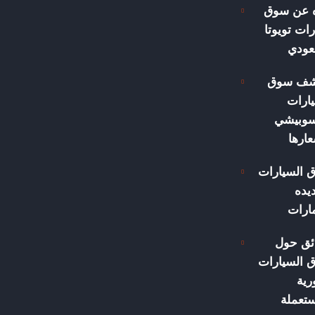
ه عن سوق
ات تويوتا
عودي
شف سوق
ارات
سوبيشي
ارها
 السيارات
يده
مارات
ئق حول
 السيارات
رية
ستعملة