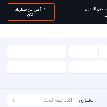
سجيل الدخول
أعلن عن سيارتك
الآن
يل
عداد السيارة
لون السيارة
قــارن