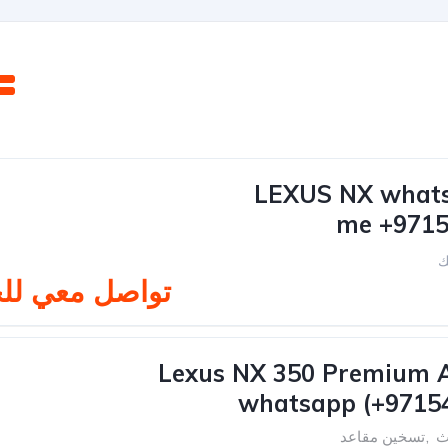
2023 LEXUS NX wha
me +971
ك
تواصل معي لل
2023 Lexus NX 350 Premiu
whatsapp (+9715
ث
,
تسخين مقاعد