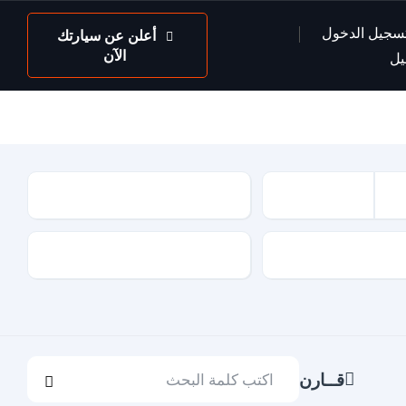
سجيل الدخول
أعلن عن سيارتك
الآن
يل
عداد السيارة
لون السيارة
قــارن