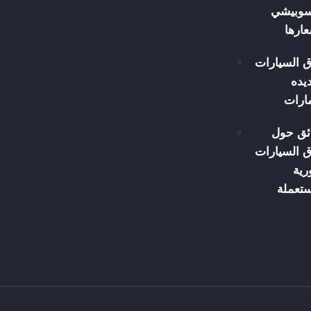
سوبيشي
ارها
 السيارات
يده
مارات
ئق حول
 السيارات
رية
ستعملة