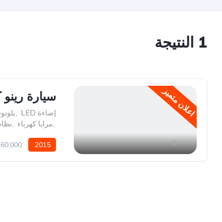
1
النتيجة
اعلان متميز
سيارة رينو ك
إضاءة LED
,
بلوتو
,
مرايا كهرباء
,
نظام
9
2015
160,000 كيلو م