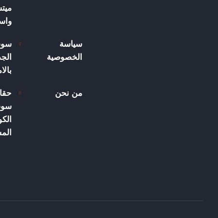
ميت
واسع
سياسة
سوق
الخصوصية
الجد
بالا
من نحن
حقا
سوق
الكو
الم