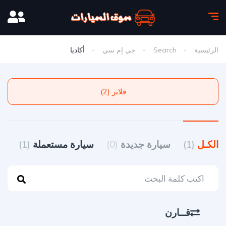
الرئيسية
Search
جي إم سي
أكاديا
فلاتر (2)
الكـل
(1)
سيارة جديدة
(0)
سيارة مستعملة
(1)
قــارن