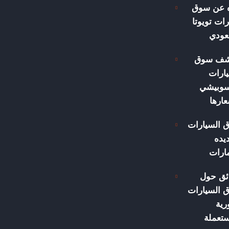
ه عن سوق
ات تويوتا
عودي
شف سوق
ارات
سوبيشي
ارها
 السيارات
يده
مارات
ئق حول
 السيارات
رية
ستعملة