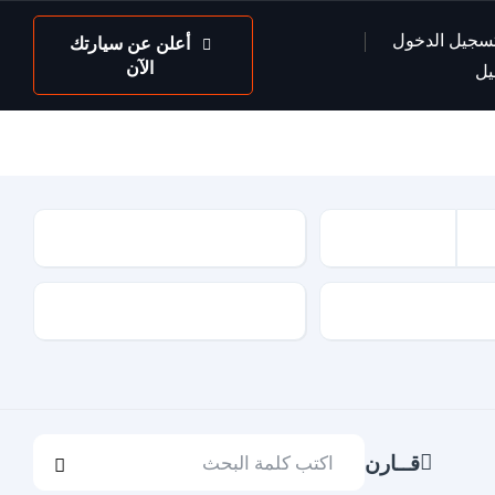
سجيل الدخول
أعلن عن سيارتك
الآن
يل
عداد السيارة
لون السيارة
قــارن