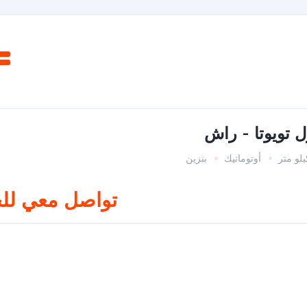
 تويوتا⁩ - ⁨راش
أوتوماتيك
بنزين
تواصل معي لل