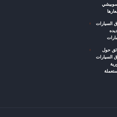
سوبيشي
ارها
 السيارات
يده
مارات
ئق حول
 السيارات
رية
ستعملة