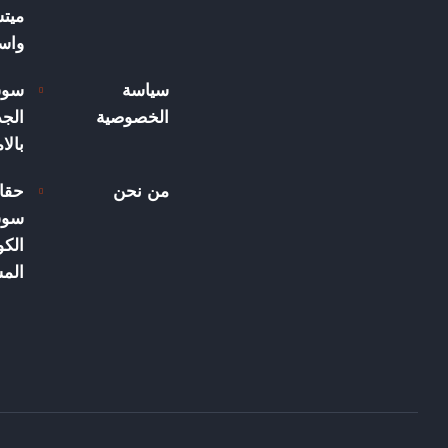
ميت
واسع
سياسة
سوق
الخصوصية
الجد
بالا
من نحن
حقا
سوق
الكو
الم