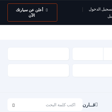
سجيل الدخول
أعلن عن سيارتك
الآن
يل
عداد السيارة
لون السيارة
قــارن