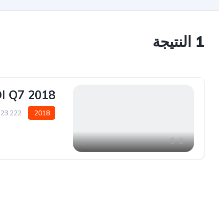
1
النتيجة
2018 AUDI Q7
2018
23,222 كيلو متر
5