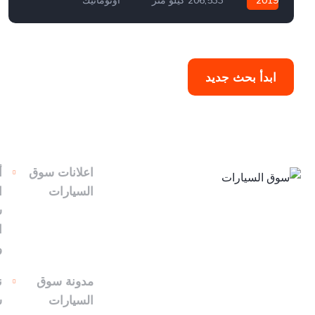
بنزين
سيارة دفع أمامي
971,525,430,378
ابدأ بحث جديد
اعلانات سوق
أ
السيارات
ا
س
ا
و
مدونة سوق
ن
السيارات
س