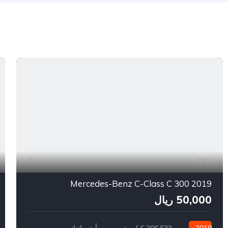
6
2019 Mercedes-Benz C-Class C 300
50,000 ريال
2019
206,533 كيلو متر
أوتوماتيك