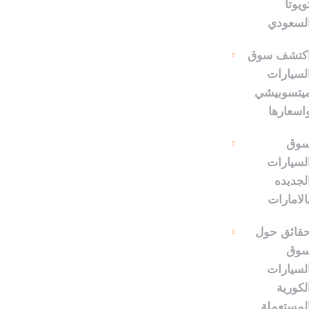
ويوتا
لسعودي
كتشف سوق
لسيارات
يتسوبيشي
اسعارها
وق
لسيارات
لجديده
الامارات
قائق حول
وق
لسيارات
لكورية
لمستعملة