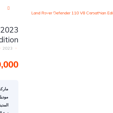
مدونة سوق
تواصل مع سوق
ت
السيارات
السيارات
التسجي
dition
2023
120,000
ماركة
موديل
المدين