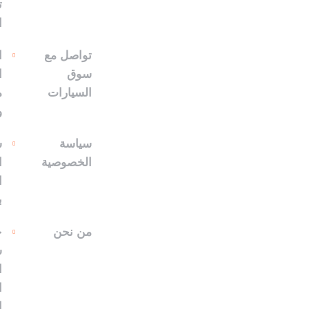
ت
ا
تواصل مع
ا
سوق
ا
السيارات
م
و
سياسة
س
الخصوصية
ا
ا
ب
من نحن
ح
س
ا
ا
ا