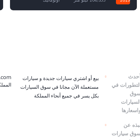
بنزين
سيارة دفع أمامي
971,525,430,378
حدث
t.com
بيع أو اشتري سيارات جديدة و سيارات
لتطورات في
المملك
مستعملة الآن مجانا في سوق السيارات
وق
بكل يسر في جميع أنحاء المملكة
لسيارات
اسعارها
بذه عن
وق سيارات