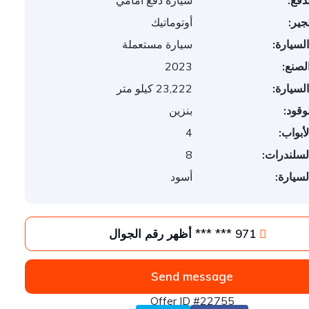
دفع:
سيارة دفع أمامي
جير:
أوتوماتيك
السيارة:
سيارة مستعملة
لصنع:
2023
السيارة:
23,222 كيلو متر
وقود:
بنزين
أبواب:
4
لسلندرات:
8
لسيارة:
أسود
971 *** *** أظهر رقم الجوال
Send message
Offer ID #22755