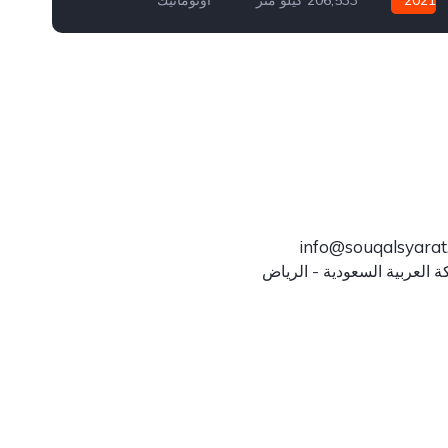
بنزين
سيارة دفع خلفي
971,525,430,378
info@souqalsyara
ة العربية السعودية - الرياض