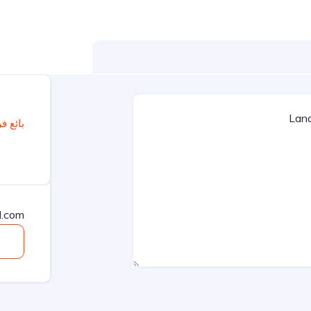
بائع ف
l.com