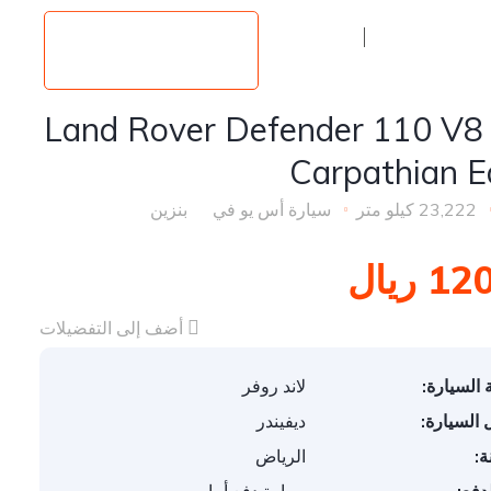
سجيل الدخول
أعلن عن سيارتك
الآن
ل
2023 Land Rover Defender 110 V8
Carpathian E
23,222 كيلو متر
سيارة أس يو في
بنزين
 ريال
أضف إلى التفضيلات
 السيارة:
لاند روفر
 السيارة:
ديفيندر
ة:
الرياض