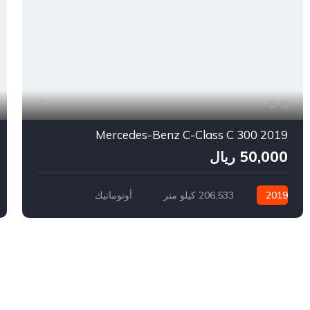
6
2019 Mercedes-Benz C-Class C 300
50,000 ريال
2019
206,533 كيلو متر
أوتوماتيك
بنزين
سيارة دفع أمامي
971,525,430,378