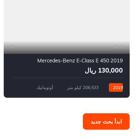
9
2019 Mercedes-Benz E-Class E 450
130,000 ريال
2019
206,533 كيلو متر
أوتوماتيك
بنزين
سيارة دفع أمامي
971,525,430,378
ابدأ بحث جديد