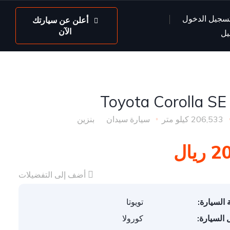
سجيل الدخول
أعلن عن سيارتك
الآن
يل
206,533 كيلو متر
سيارة سيدان
بنزين
يال
أضف إلى التفضيلات
 السيارة:
تويوتا
 السيارة:
كورولا