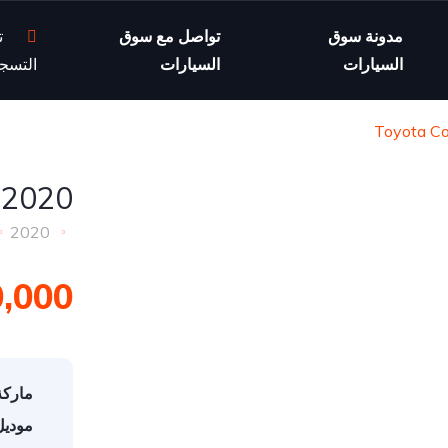
مدونة سوق
تواصل مع سوق
ت
السيارات
السيارات
التسج
2020 Toyota Corolla SE
2020
20,000 ر
ماركة
موديل