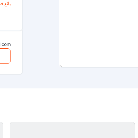
بائع ف
.com