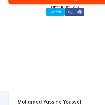
Offer ID #23214
مشاركة
Tweet
Mohamed Yassine Youssef