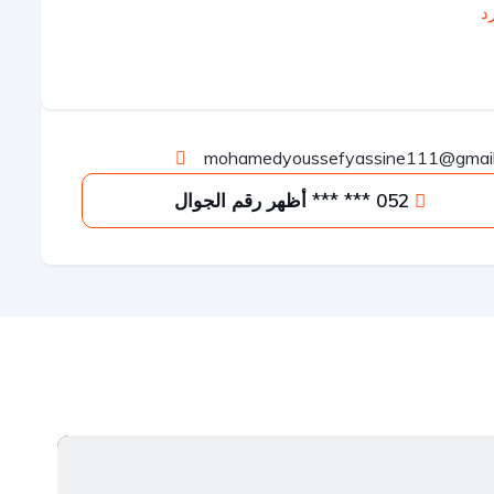
رد
mohamedyoussefyassine111@gmail
052 *** *** أظهر رقم الجوال