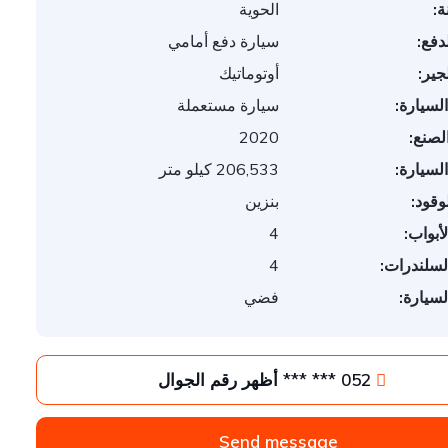
ة:
الحوية
دفع:
سيارة دفع أمامي
جير:
أوتوماتيك
السيارة:
سيارة مستعملة
لصنع:
2020
السيارة:
206,533 كيلو متر
وقود:
بنزين
أبواب:
4
لسلندرات:
4
لسيارة:
فضي
052 *** *** أظهر رقم الجوال
Send message