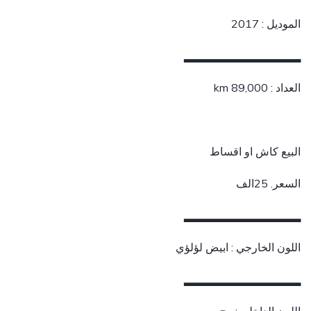
الموديل : 2017
▂▂▂▂▂▂▂▂▂▂▂▂▂▂
العداد : km 89,000
البيع كاش او اقساط
السعر. 25الف
▂▂▂▂▂▂▂▂▂▂▂▂▂▂
اللون الخارجي : ابيض لؤلؤي
▂▂▂▂▂▂▂▂▂▂▂▂▂▂