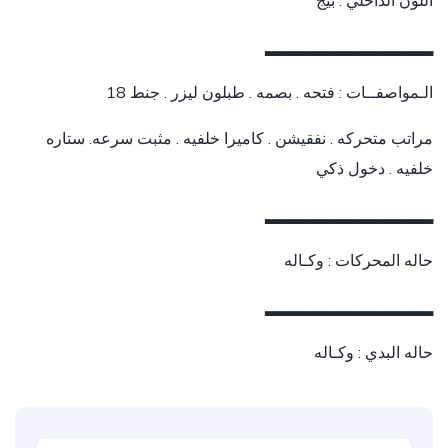
اللون الداخلي : بيج
▂▂▂▂▂▂▂▂▂▂▂▂▂▂
الـمواصفــات : فتحه . بصمه . طبلون ليزر . جنط 18
مراتب متحركه . نفقيشن . كاميرا خلفيه . مثبت سرعه. ستاره
خلفيه . دخول ذكي
▂▂▂▂▂▂▂▂▂▂▂▂▂▂
حاله المحركات : وكـاله
▂▂▂▂▂▂▂▂▂▂▂▂▂▂
حاله البدي : وكـاله