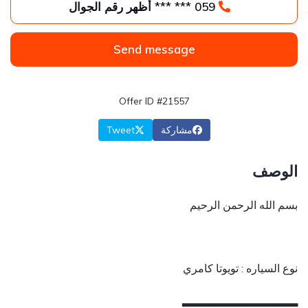
059 *** *** أظهر رقم الجوال
Send message
Offer ID #21557
مشاركة
Tweet
الوصف
بسم الله الرحمن الرحيم
نوع السياره : تويوتا كامري
▂▂▂▂▂▂▂▂▂▂▂▂▂▂