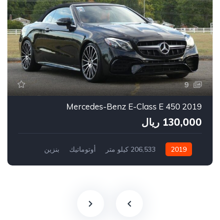
9
2019 Mercedes-Benz E-Class E 450
130,000 ريال
2019
206,533 كيلو متر
أوتوماتيك
بنزين
سيارة دفع أمامي
971,525,430,378