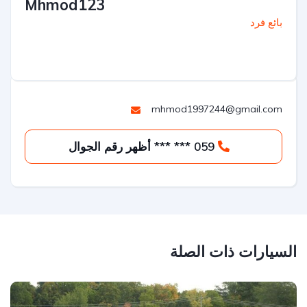
Mhmod123
بائع فرد
mhmod1997244@gmail.com
059 *** *** أظهر رقم الجوال
السيارات ذات الصلة