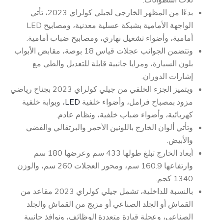
بدءًا من المظهر الخارجي لجيلي كولراي 2023، تأتي
الواجهة الأمامية بشبكة عسلية معدنية، ومصابيح LED
أمامية، وأضواء تشغيل نهاري، ومصابيح ضباب أمامية.
وتتضمن الجوانب عجلات قياس 18 بوصة، مقابض الأبواب
بلون السيارة، ومرايا جانبية قابلة للتعديل والطي مع
إشارات الدوران.
ويتميز الجزء الخلفي من جيلي كولراي 2023 بجناح رياضي
مزود بمصباح فرامل، وأضواء خلفية
LED
، وبوابة خلفية
كهربائية، وأضواء ضباب خلفية، ونظام عادم.
وتأتي ألوان الخارج باللونين الأحمر والبرتقالي والفضي
والأبيض.
أبعاد الخارج تبلغ طولها 433 سم وعرضها 180 سم
وارتفاعها 160.9 سم، ومحور العجلات 260 سم، والوزن
1340 كجم.
بالنسبة للداخلية، تشمل جيلي كولراي 2023 مقاعد من
القماش أو الجلد الصناعي أو مزيج من القماش والجلد
الصناعي، وعجلة قيادة متعددة الوظائف، ونوافذ جانبية