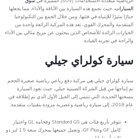
الرياضية متعددة الاستخدامات (SUV) المميزة في
سوق
السيارات
، حيث تجمع هذه السيارة بين الأناقة والأداء، مما يجعلها
خيارًا مثيرًا للإنتباه في فئتها، ومن خلال الجمع بين التكنولوجيا
المتقدمة والمحرك القوي، تعد هذه المركبة الرائعة واحدة من
الخيارات الرائدة للأشخاص الذين يبحثون عن مزيج مثالي بين الأداء
والراحة في تجربة القيادة.
سيارة كولراي جيلي
سيارة كولراي جيلي هي مركبة دفع رباعي رياضية صغيرة الحجم
تم إنتاجها من قِبل الشركة الصينية جيلي، حيث تعود السيارة
بنسختها الجديدة، التي تنتمي إلى الجيل الأول الذي تم إطلاقه في
عام 2018، إلى سيارة رياضية وعصرية مزودة بتقنيات متقدمة:
تتوفر بأربع فئات هي Standard GS وفخامة GL واختيار
كامل GF وGF Plus، وتعمل جميعها بمحرك سعة 1.5 لتر ذو
ثلاث أسطوانات.