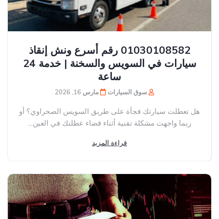
01030108582 رقم أسرع ونش إنقاذ
سيارات في السويس والسخنة | خدمة 24
ساعة
سوق السيارات
مارس 16, 2026
هل تعطلت سيارتك فجأة على طريق السويس الصحراوي؟ أو
ربما واجهت مشكلة تقنية أثناء قضاء عطلتك في العين...
قراءة المزيد